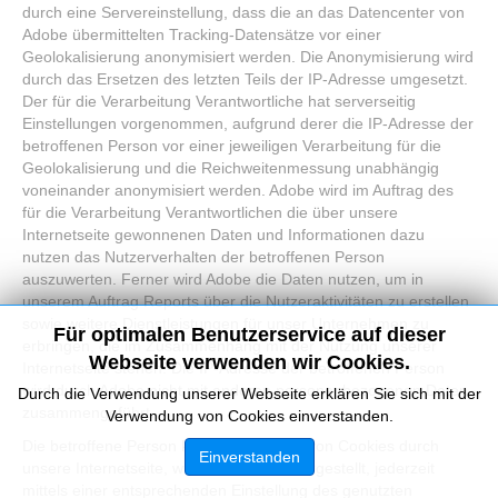
durch eine Servereinstellung, dass die an das Datencenter von
Adobe übermittelten Tracking-Datensätze vor einer
Geolokalisierung anonymisiert werden. Die Anonymisierung wird
durch das Ersetzen des letzten Teils der IP-Adresse umgesetzt.
Der für die Verarbeitung Verantwortliche hat serverseitig
Einstellungen vorgenommen, aufgrund derer die IP-Adresse der
betroffenen Person vor einer jeweiligen Verarbeitung für die
Geolokalisierung und die Reichweitenmessung unabhängig
voneinander anonymisiert werden. Adobe wird im Auftrag des
für die Verarbeitung Verantwortlichen die über unsere
Internetseite gewonnenen Daten und Informationen dazu
nutzen das Nutzerverhalten der betroffenen Person
auszuwerten. Ferner wird Adobe die Daten nutzen, um in
unserem Auftrag Reports über die Nutzeraktivitäten zu erstellen
sowie weitere Dienstleistungen für unser Unternehmen zu
Für optimalen Benutzerservice auf dieser
erbringen, die im Zusammenhang mit der Nutzung unserer
Webseite verwenden wir Cookies.
Internetseite stehen. Die IP-Adresse der betroffenen Person
wird durch Adobe nicht mit anderen personenbezogenen Daten
Durch die Verwendung unserer Webseite erklären Sie sich mit der
zusammengeführt.
Verwendung von Cookies einverstanden.
Die betroffene Person kann die Setzung von Cookies durch
Einverstanden
unsere Internetseite, wie oben bereits dargestellt, jederzeit
mittels einer entsprechenden Einstellung des genutzten