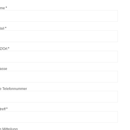
ame
ail
Z/Ort
rasse
re Telefonnummer
reff
e Mitteilung