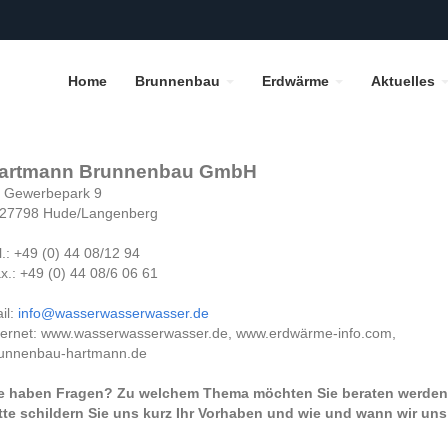
Home
Brunnenbau
Erdwärme
Aktuelles
artmann Brunnenbau GmbH
 Gewerbepark 9
27798 Hude/Langenberg
l.: +49 (0) 44 08/12 94
x.: +49 (0) 44 08/6 06 61
il:
info@wasserwasserwasser.de
ternet: www.wasserwasserwasser.de, www.erdwärme-info.com,
unnenbau-hartmann.de
e haben Fragen? Zu welchem Thema möchten Sie beraten werde
tte schildern Sie uns kurz Ihr Vorhaben und wie und wann wir uns