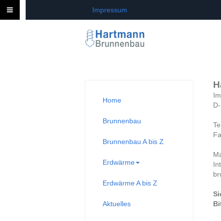
Impressum
H
Im
Home
D-
Brunnenbau
Te
Fa
Brunnenbau A bis Z
Ma
Erdwärme
In
br
Erdwärme A bis Z
Si
Aktuelles
Bi