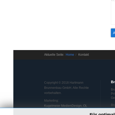
Aktuelle Seite:
Home
Kontakt
B
Copyright © 2018 Hartmann
Brunnenbau GmbH. Alle Rechte
Br
vorbehalten.
Pr
Ge
Marketing:
Br
Kugelmeier MedienDesign, OL
Für optimal