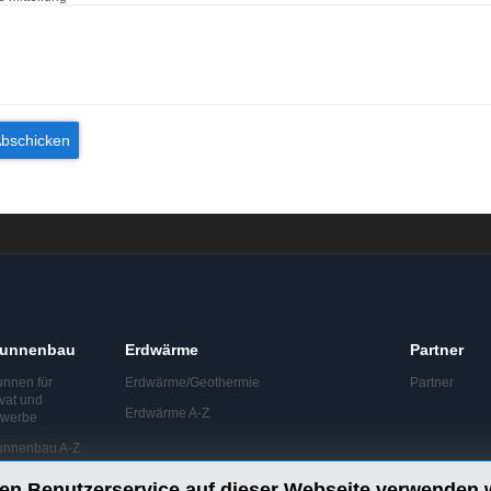
runnenbau
Erdwärme
Partner
unnen für
Erdwärme/Geothermie
Partner
ivat und
Erdwärme A-Z
werbe
unnenbau A-Z
en Benutzerservice auf dieser Webseite verwenden 