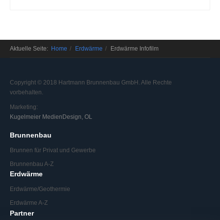
Aktuelle Seite:
Home
Erdwärme
Erdwärme Infofilm
Copyright © 2018 Hartmann Brunnenbau GmbH. Alle Rechte
vorbehalten.
Marketing:
Kugelmeier MedienDesign, OL
Brunnenbau
Brunnen für Privat und Gewerbe
Brunnenbau A-Z
Erdwärme
Erdwärme/Geothermie
Erdwärme A-Z
Partner