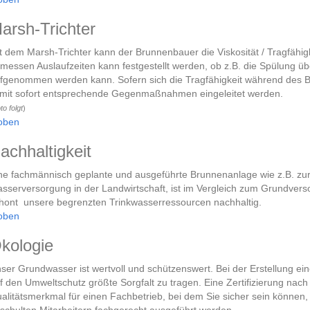
arsh-Trichter
t dem Marsh-Trichter kann der Brunnenbauer die Viskosität / Tragfähi
messen Auslaufzeiten kann festgestellt werden, ob z.B. die Spülung üb
fgenommen werden kann. Sofern sich die Tragfähigkeit während des 
mit sofort entsprechende Gegenmaßnahmen eingeleitet werden.
to folgt
)
oben
achhaltigkeit
ne fachmännisch geplante und ausgeführte Brunnenanlage wie z.B. z
sserversorgung in der Landwirtschaft, ist im Vergleich zum Grundverso
hont unsere begrenzten Trinkwasserressourcen nachhaltig.
oben
kologie
ser Grundwasser ist wertvoll und schützenswert. Bei der Erstellung ei
f den Umweltschutz größte Sorgfalt zu tragen. Eine Zertifizierung nac
alitätsmerkmal für einen Fachbetrieb, bei dem Sie sicher sein können, 
schulten Mitarbeitern fachgerecht ausgeführt werden.