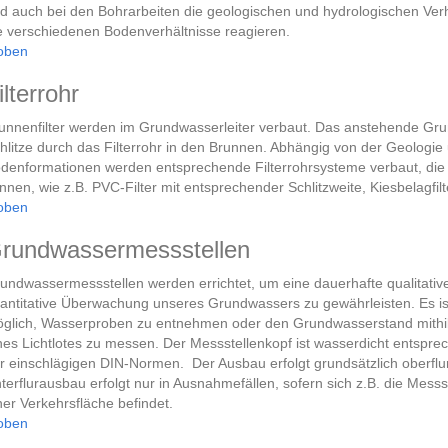
d auch bei den Bohrarbeiten die geologischen und hydrologischen Ver
e verschiedenen Bodenverhältnisse reagieren.
oben
ilterrohr
unnenfilter werden im Grundwasserleiter verbaut. Das anstehende Gru
hlitze durch das Filterrohr in den Brunnen. Abhängig von der Geologie
denformationen werden entsprechende Filterrohrsysteme verbaut, die 
nnen, wie z.B. PVC-Filter mit entsprechender Schlitzweite, Kiesbelagfilte
oben
rundwassermessstellen
undwassermessstellen werden errichtet, um eine dauerhafte qualitativ
antitative Überwachung unseres Grundwassers zu gewährleisten. Es is
glich, Wasserproben zu entnehmen oder den Grundwasserstand mithi
nes Lichtlotes zu messen. Der Messstellenkopf ist wasserdicht entspre
r einschlägigen DIN-Normen. Der Ausbau erfolgt grundsätzlich oberflur
terflurausbau erfolgt nur in Ausnahmefällen, sofern sich z.B. die Messst
ner Verkehrsfläche befindet.
oben