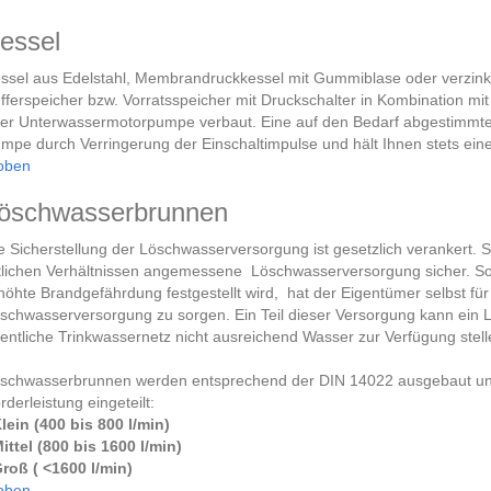
essel
ssel aus Edelstahl, Membrandruckkessel mit Gummiblase oder verzink
fferspeicher bzw. Vorratsspeicher mit Druckschalter in Kombination m
er Unterwassermotorpumpe verbaut. Eine auf den Bedarf abgestimmt
mpe durch Verringerung der Einschaltimpulse und hält Ihnen stets ein
oben
öschwasserbrunnen
e Sicherstellung der Löschwasserversorgung ist gesetzlich verankert. 
tlichen Verhältnissen angemessene Löschwasserversorgung sicher. Sofer
höhte Brandgefährdung festgestellt wird, hat der Eigentümer selbst fü
schwasserversorgung zu sorgen. Ein Teil dieser Versorgung kann ein 
fentliche Trinkwassernetz nicht ausreichend Wasser zur Verfügung stel
schwasserbrunnen werden entsprechend der DIN 14022 ausgebaut und 
rderleistung eingeteilt:
lein (400 bis 800 l/min)
ittel (800 bis 1600 l/min)
roß ( <1600 l/min)
oben