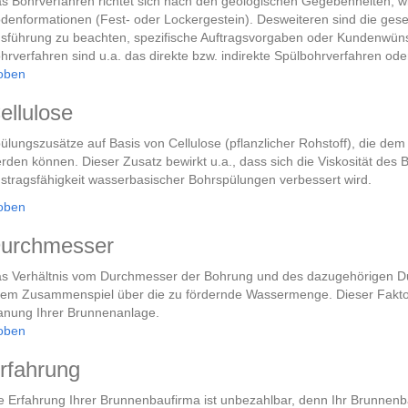
s Bohrverfahren richtet sich nach den geologischen Gegebenheiten, wi
denformationen (Fest- oder Lockergestein). Desweiteren sind die ges
sführung zu beachten, spezifische Auftragsvorgaben oder Kundenwünsch
hrverfahren sind u.a. das direkte bzw. indirekte Spülbohrverfahren od
oben
ellulose
ülungszusätze auf Basis von Cellulose (pflanzlicher Rohstoff), die d
rden können. Dieser Zusatz bewirkt u.a., dass sich die Viskosität des
stragsfähigkeit wasserbasischer Bohrspülungen verbessert wird.
oben
urchmesser
s Verhältnis vom Durchmesser der Bohrung und des dazugehörigen D
rem Zusammenspiel über die zu fördernde Wassermenge. Dieser Fakto
anung Ihrer Brunnenanlage.
oben
rfahrung
e Erfahrung Ihrer Brunnenbaufirma ist unbezahlbar, denn Ihr Brunnenb