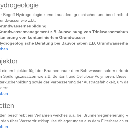
ydrogeologie
r Begriff Hydrogeologie kommt aus dem griechischen und beschreibt 
undwasser wie z.B.:
Grundwasserneubildung
Grundwassermanagement z.B. Ausweisung von Trinkwasserschut
Sanierung von kontaminiertem Grundwasser
Hydrogeologische Beratung bei Bauvorhaben z.B. Grundwasserh
oben
njektor
t einem Injektor fügt der Brunnenbauer dem Bohrwasser, sofern erforde
n Spülungszusätzen wie z.B. Bentonit und Cellulose-Polymeren. Diese 
lterkuchenbildung sowie der Verbesserung der Austragsfähigkeit, um d
rdern.
oben
etten
tten beschreibt ein Verfahren welches u.a. bei Brunnenregenerierung 
rden über Wasserdruckimpulse Ablagerungen aus dem Filterbereich en
oben