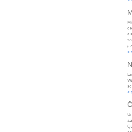
M
Mi
ge
au
so
(Fo
< 
N
Ei
Wa
sc
< 
Ö
Un
au
Qu
ge