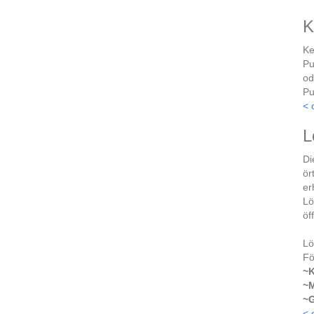
K
Ke
Pu
od
Pu
< 
L
Di
ör
er
Lö
öf
Lö
Fö
~K
~M
~G
< 