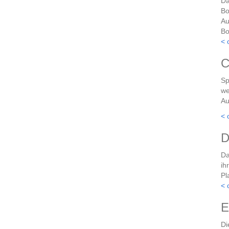
Da
Bo
Au
Bo
< 
C
Sp
we
Au
< 
D
Da
ih
Pl
< 
E
Di