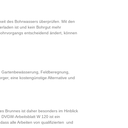
gkeit des Bohrwassers überprüfen. Mit den
erladen ist und kein Bohrgut mehr
Bohrvorgangs entscheidend ändert, können
ur Gartenbewässerung, Feldberegnung,
rger, eine kostengünstige Alternative und
nes Brunnes ist daher besonders im Hinblick
h DVGW-Arbeitsblatt W 120 ist ein
dass alle Arbeiten von qualifizierten und