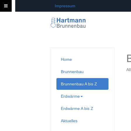
Impressum
Home
Al
Brunnenbau
Brunnenbau A bis Z
Erdwärme
Erdwärme A bis Z
Aktuelles