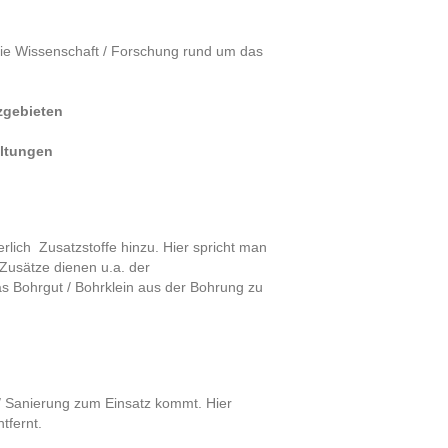
die Wissenschaft / Forschung rund um das
zgebieten
altungen
rlich Zusatzstoffe hinzu. Hier spricht man
Zusätze dienen u.a. der
as Bohrgut / Bohrklein aus der Bohrung zu
-/ Sanierung zum Einsatz kommt. Hier
tfernt.