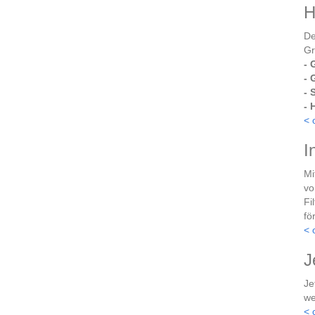
H
De
Gr
- 
- 
- 
- 
< 
I
Mi
vo
Fi
fö
< 
J
Je
we
< 