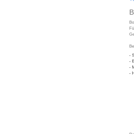
B
Bo
Fü
Ge
Be
- 
- 
- 
- 