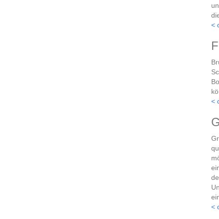
un
di
< 
F
Br
Sc
Bo
kö
< 
G
Gr
qu
mö
ei
de
Un
ei
< 