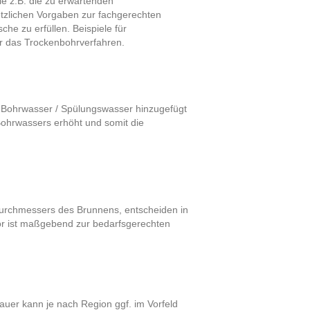
e z.B. die zu erwartenden
etzlichen Vorgaben zur fachgerechten
e zu erfüllen. Beispiele für
er das Trockenbohrverfahren.
em Bohrwasser / Spülungswasser hinzugefügt
 Bohrwassers erhöht und somit die
urchmessers des Brunnens, entscheiden in
r ist maßgebend zur bedarfsgerechten
auer kann je nach Region ggf. im Vorfeld