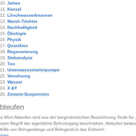
Jetten
Kessel
Löschwasserbrunnen
Marsh-Trichter
Nachhaltigkeit
Ökologie
Physik
Quarzkies
Regenerierung
Siebanalyse
Ton
Unterwassermotorpumpe
Verrohrung
Wasser
X &Y
Zement-Suspension
bteufen
s Wort Abteufen wird aus der bergmännischen Bezeichnung Teufe für „T
esem Begriff der eigentliche Bohrvorgang beschrieben. Abteufen bedeu
thilfe von Bohrgestänge und Bohrgerät in das Erdreich.
oben