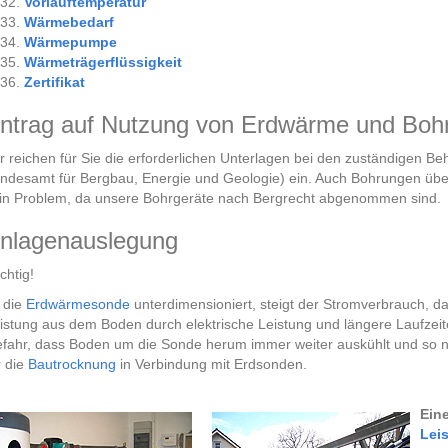
Vorlauftemperatur
Wärmebedarf
Wärmepumpe
Wärmeträgerflüssigkeit
Zertifikat
ntrag auf Nutzung von Erdwärme und Boh
r reichen für Sie die erforderlichen Unterlagen bei den zuständigen
ndesamt für Bergbau, Energie und Geologie) ein. Auch Bohrungen übe
in Problem, da unsere Bohrgeräte nach Bergrecht abgenommen sind.
nlagenauslegung
chtig!
t die
Erdwärmesonde
unterdimensioniert,
steigt der Stromverbrauch, d
istung aus dem Boden durch elektrische Leistung und längere Laufzeit
fahr, dass Boden um die Sonde herum immer weiter auskühlt und so noc
r die
Bautrocknung
in Verbindung mit Erdsonden.
Ein
Lei