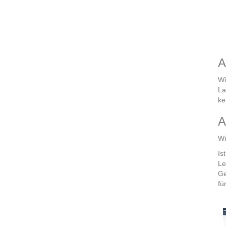
A
Wi
La
ke
A
Wi
Is
Le
Ge
fü