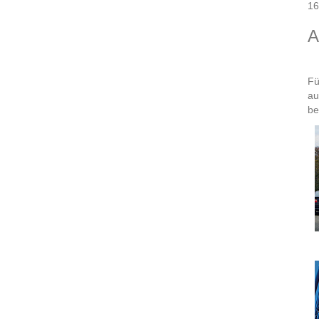
16
A
Fü
au
be