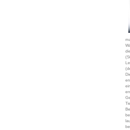
ma
Wa
di
(S
Le
(d
Di
en
ei
er
Ge
Ti
Be
be
la
be