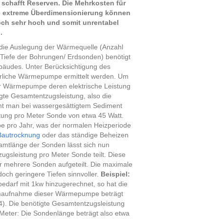
 schafft Reserven. Die Mehrkosten für
e extreme Überdimensionierung können
och sehr hoch und somit unrentabel
.
die Auslegung der Wärmequelle (Anzahl
Tiefe der Bohrungen/ Erdsonden) benötigt
äudes. Unter Berücksichtigung des
erliche Wärmepumpe ermittelt werden. Um
der Wärmepumpe deren elektrische Leistung
te Gesamtentzugsleistung, also die
mmt man bei wassergesättigtem Sediment
tung pro Meter Sonde von etwa 45 Watt.
e pro Jahr, was der normalen Heizperiode
Bautrocknung
oder das ständige Beheizen
samtlänge der Sonden lässt sich nun
ugsleistung pro Meter Sonde teilt. Diese
r mehrere Sonden aufgeteilt. Die maximale
och geringere Tiefen sinnvoller.
Beispiel:
arf mit 1kw hinzugerechnet, so hat die
omaufnahme dieser Wärmepumpe beträgt
). Die benötigte Gesamtentzugsleistung
 Meter:
Die Sondenlänge beträgt also etwa