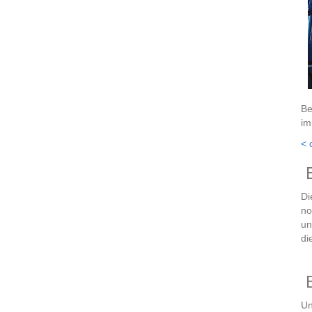
Be
im
< 
B
Di
no
un
di
B
Un