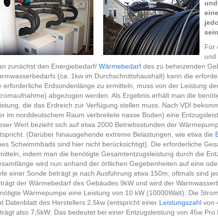
und
ein
jed
sein
Für 
und 
n zunächst den Energiebedarf/
Wärmebedarf
des zu beheizenden Geb
rmwasserbedarfs (ca. 1kw im Durchschnittshaushalt) kann die erford
e erforderliche Erdsondenlänge zu ermitteln, muss von der Leistung 
tromaufnahme) abgezogen werden. Als Ergebnis erhält man die benötig
istung, die das Erdreich zur Verfügung stellen muss. Nach VDI beko
er im norddeutschem Raum verbreitete nasse Boden) eine Entzugsleis
eser Wert bezieht sich auf etwa 2000 Betriebsstunden der Wärmepump
tspricht. (Darüber hinausgehende extreme Belastungen, wie etwa die
nes Schwimmbads sind hier nicht berücksichtigt). Die erforderliche Ge
mitteln, indem man die benötigte Gesamtentzugsleistung durch die Entz
samtlänge wird nun anhand der örtlichen Gegebenheiten auf eine ode
efe einer Sonde beträgt je nach Ausführung etwa 150m; oftmals sind jed
trägt der Wärmebedarf des Gebäudes 9kW und wird der Warmwasserbed
nötigte Wärmepumpe eine Leistung von 10 kW (10000Watt). Die Str
ut Datenblatt des Herstellers 2,5kw (entspricht einer
Leistungszahl
von 4
trägt also 7,5kW: Das bedeutet bei einer Entzugsleistung von 45w Pro