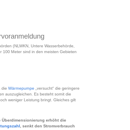
rvoranmeldung
 Behörden (NLWKN, Untere Wasserbehörde,
r 100 Meter sind in den meisten Gebieten
a die
Wärmepumpe
„versucht“ die geringere
en auszugleichen. Es besteht somit die
h weniger Leistung bringt. Gleiches gilt
e
Überdimensionierung
erhöht die
stungszahl
,
senkt den Stromverbrauch