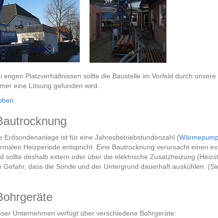
i engen Platzverhältnissen sollte die Baustelle im Vorfeld durch unsere 
mer eine Lösung gefunden wird.
oben
autrocknung
e Erdsondenanlage ist für eine Jahresbetriebstundenzahl (
Wärmepum
rmalen Heizperiode entspricht. Eine Bautrocknung verursacht einen e
d sollte deshalb extern oder über die elektrische Zusatzheizung (Heiz
e Gefahr, dass die Sonde und der Untergrund dauerhaft auskühlen. (S
ohrgeräte
ser Unternehmen verfügt über verschiedene Bohrgeräte: