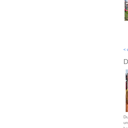
< 
D
Du
un