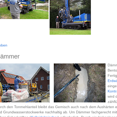
oben
ämmer
Dämme
Bento
Ferti
Erdw
einge
Kontr
wird 
zähfl
rch den Tonmehlanteil bleibt das Gemisch auch nach dem Aushärten ela
d Grundwasserstockwerke nachhaltig ab. Um Dämmer fachgerecht mit 